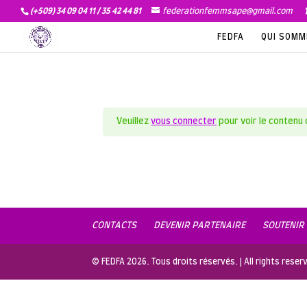
(+509) 34 09 04 11 / 35 42 44 81
federationfemmsape@gmail.com
FEDFA
QUI SOM
Veuillez
vous connecter
pour voir le contenu 
CONTACTS
DEVENIR PARTENAIRE
SOUTENIR
© FEDFA 2026. Tous droits réservés. | All rights res